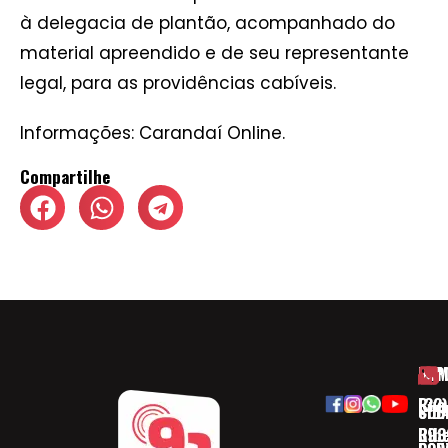
à delegacia de plantão, acompanhado do
material apreendido e de seu representante
legal, para as providências cabíveis.
Informações: Carandaí Online.
Compartilhe
HOM
ESP
Rua
(32)
SOB
CID
Ribe
393