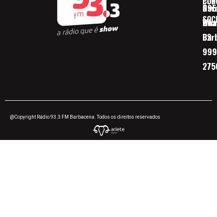
CON
POD
Nav
095
SOC
Boa 
Wha
Bar
32
999
275
@Copyright Rádio 93.3 FM Barbacena. Todos os direitos reservados