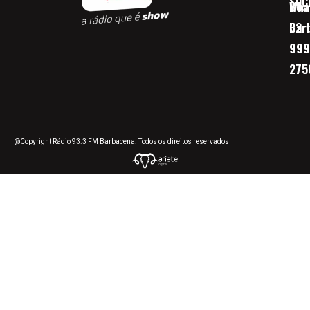
SOC
Boa 
Wha
Bar
32
999
275
@Copyright Rádio 93.3 FM Barbacena. Todos os direitos reservados