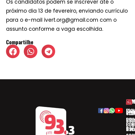
Os candidatos podem se inscrever até o
próximo dia 13 de fevereiro, enviando currículo
para o e-mail ivert.org@gmail.com com o
assunto conforme a vaga escolhida.
Compartilhe
HOM
ESP
Rua
(32)
SOB
CID
Ribe
393
CON
POD
Nav
095