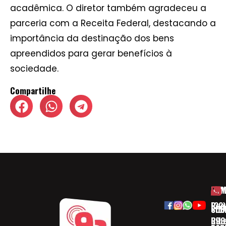
acadêmica. O diretor também agradeceu a
parceria com a Receita Federal, destacando a
importância da destinação dos bens
apreendidos para gerar benefícios à
sociedade.
Compartilhe
HOM
ESP
Rua
(32)
SOB
CID
Ribe
393