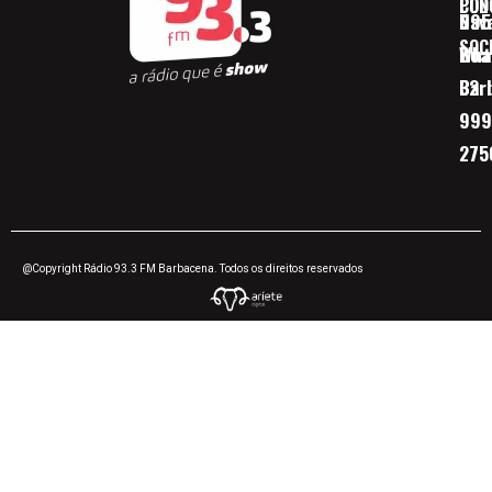
CON
POD
Nav
095
SOC
Boa 
Wha
Bar
32
999
275
@Copyright Rádio 93.3 FM Barbacena. Todos os direitos reservados