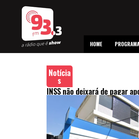
HOME
PROGRAM
Notícia
s
INSS não deixará de pagar ap