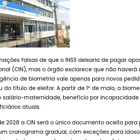
rmações falsas de que o INSS deixaria de pagar ap
ional (CIN), mas o órgão esclarece que não haver
igência de biometria vale apenas para novos pedid
 do título de eleitor. A partir de 1º de maio, a bio
e salário-maternidade, benefício por incapacidade
ciários atuais.
o de 2028 a CIN será o único documento aceito pa
erá um cronograma gradual, com exceções para idos