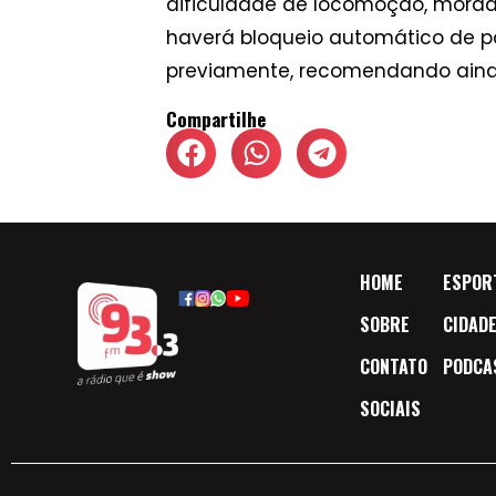
dificuldade de locomoção, morador
haverá bloqueio automático de 
previamente, recomendando ainda
Compartilhe
HOME
ESPOR
SOBRE
CIDAD
CONTATO
PODCA
SOCIAIS