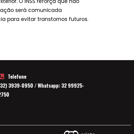
terior. O INSS reforça que não
ização será comunicada
para evitar transtornos futuros.
Telefone
(32) 3939-0950 / Whatsapp: 32 99925-
2750