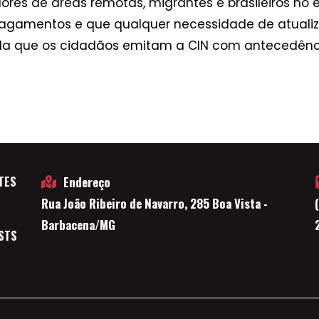
es de áreas remotas, migrantes e brasileiros no ex
pagamentos e que qualquer necessidade de atual
 que os cidadãos emitam a CIN com antecedência 
TES
Endereço
Rua João Ribeiro de Navarro, 285 Boa Vista -
E
Barbacena/MG
STS