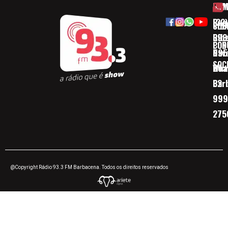
HOM
ESP
Rua
(32)
SOB
CID
Ribe
393
CON
POD
Nav
095
SOC
Boa 
Wha
Bar
32
999
275
@Copyright Rádio 93.3 FM Barbacena. Todos os direitos reservados