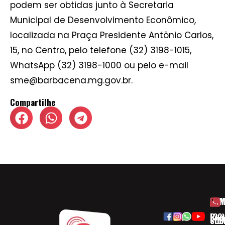
podem ser obtidas junto à Secretaria
Municipal de Desenvolvimento Econômico,
localizada na Praça Presidente Antônio Carlos,
15, no Centro, pelo telefone (32) 3198-1015,
WhatsApp (32) 3198-1000 ou pelo e-mail
sme@barbacena.mg.gov.br.
Compartilhe
HOM
ESP
Rua
(32)
SOB
CID