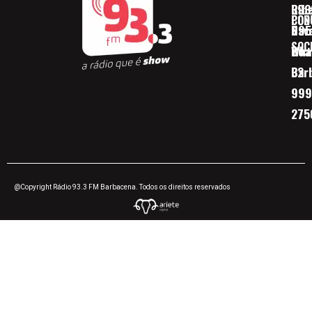
Ribe
393
CON
POD
Nav
095
SOC
Boa 
Wha
Bar
32
999
275
@Copyright Rádio 93.3 FM Barbacena. Todos os direitos reservados