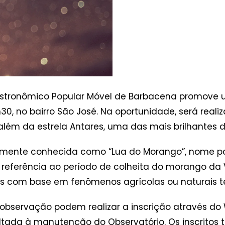
o Astronômico Popular Móvel de Barbacena promove 
8h30, no bairro São José. Na oportunidade, será re
além da estrela Antares, uma das mais brilhantes 
almente conhecida como “Lua do Morango”, nome po
eferência ao período de colheita do morango da Vi
s com base em fenômenos agrícolas ou naturais te
 observação podem realizar a inscrição através d
 voltada à manutenção do Observatório. Os inscrit