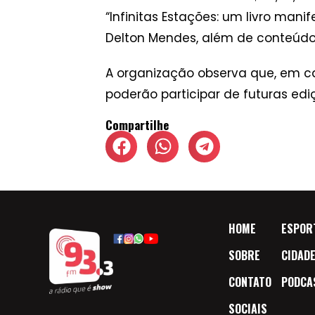
“Infinitas Estações: um livro man
Delton Mendes, além de conteúdos
A organização observa que, em ca
poderão participar de futuras ed
Compartilhe
HOME
ESPOR
SOBRE
CIDAD
CONTATO
PODCA
SOCIAIS