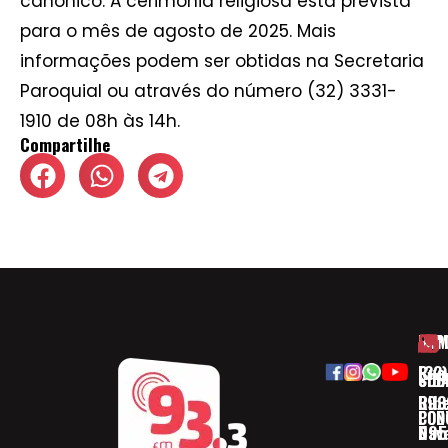
canônico. A cerimônia religiosa está prevista
para o mês de agosto de 2025. Mais
informações podem ser obtidas na Secretaria
Paroquial ou através do número (32) 3331-
1910 de 08h às 14h.
Compartilhe
HOM
ESP
Rua
(32)
SOB
CID
Ribe
393
CON
POD
Nav
095