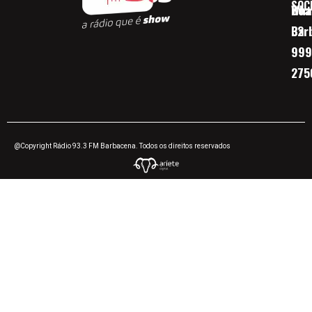
SOC
Boa 
Wha
Bar
32
999
275
@Copyright Rádio 93.3 FM Barbacena. Todos os direitos reservados