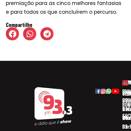
premiação para as cinco melhores fantasias
e para todos os que concluírem o percurso.
Compartilhe
HOM
ESP
Rua
(32)
SOB
CID
Ribe
393
CON
POD
Nav
095
SOC
Boa 
Wha
Bar
32