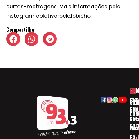
curtas-metragens. Mais informações pelo
instagram coletivorockdobicho
Compartilhe
HOM
ESP
Rua
(32)
SOB
CID
Ribe
393
CON
POD
Nav
095
SOC
Boa 
Wha
Bar
32