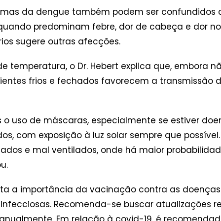
intomas da dengue também podem ser confundidos 
, quando predominam febre, dor de cabeça e dor no 
rios sugere outras afecções.
 de temperatura, o Dr. Hebert explica que, embora 
ntes frios e fechados favorecem a transmissão de 
o uso de máscaras, especialmente se estiver doent
s, com exposição à luz solar sempre que possível.
dos e mal ventilados, onde há maior probabilidad
u.
ssalta a importância da vacinação contra as doença
infecciosas. Recomenda-se buscar atualizações r
do anualmente. Em relação à covid-19, é recomenda