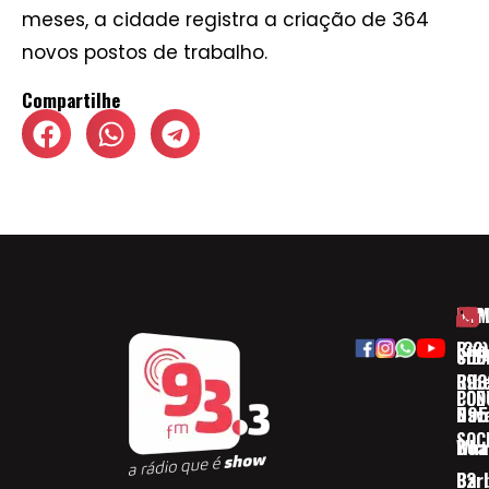
meses, a cidade registra a criação de 364
novos postos de trabalho.
Compartilhe
HOM
ESP
Rua
(32)
SOB
CID
Ribe
393
CON
POD
Nav
095
SOC
Boa 
Wha
Bar
32