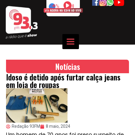
50%
Notícias
Idoso é detido após furtar calça jeans
em loja de roupas
Redação 93FM
8 maio, 2024
Um homem de 70 anos foi preso suspeito de