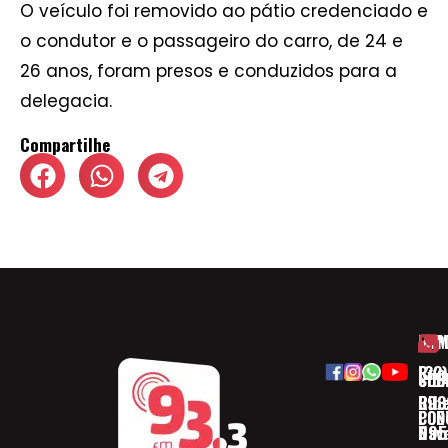
O veículo foi removido ao pátio credenciado e
o condutor e o passageiro do carro, de 24 e
26 anos, foram presos e conduzidos para a
delegacia.
Compartilhe
HOM
ESP
Rua
(32)
SOB
CID
Ribe
393
CON
POD
Nav
095