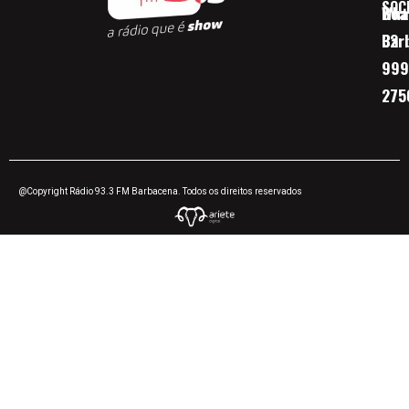
SOC
Boa 
Wha
Bar
32
999
275
@Copyright Rádio 93.3 FM Barbacena. Todos os direitos reservados