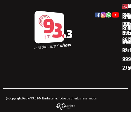
HOM
ESP
Rua
(32)
SOB
CID
Ribe
393
CON
POD
Nav
095
SOC
Boa 
Wha
Bar
32
999
275
@Copyright Rádio 93.3 FM Barbacena. Todos os direitos reservados