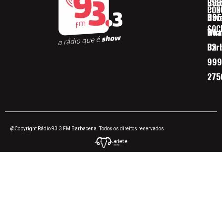
Ribe
393
CON
POD
Nav
095
SOC
Boa 
Wha
Bar
32
999
275
@Copyright Rádio 93.3 FM Barbacena. Todos os direitos reservados