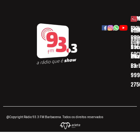
HOM
ESP
Rua
(32)
SOB
CID
Ribe
393
CON
POD
Nav
095
SOC
Boa 
Wha
Bar
32
999
275
@Copyright Rádio 93.3 FM Barbacena. Todos os direitos reservados