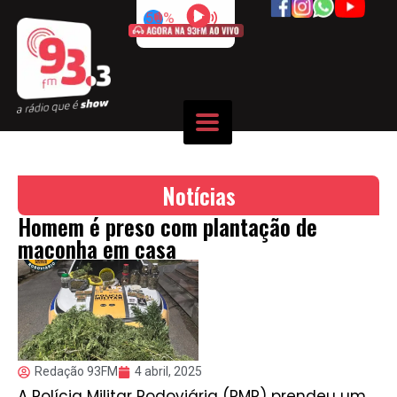
50%
Notícias
Homem é preso com plantação de
maconha em casa
Redação 93FM
4 abril, 2025
A Polícia Militar Rodoviária (PMR) prendeu um