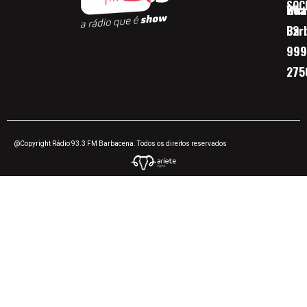
SOC
Boa 
Wha
Bar
32
999
275
@Copyright Rádio 93.3 FM Barbacena. Todos os direitos reservados