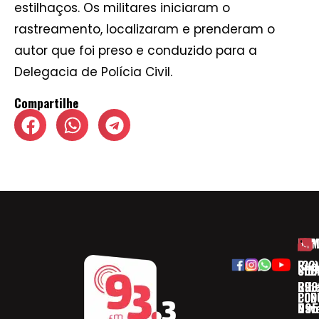
estilhaços. Os militares iniciaram o
rastreamento, localizaram e prenderam o
autor que foi preso e conduzido para a
Delegacia de Polícia Civil.
Compartilhe
HOM
ESP
Rua
(32)
SOB
CID
Ribe
393
CON
POD
Nav
095