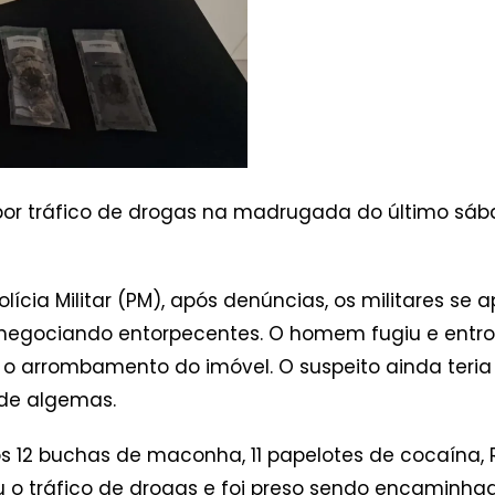
or tráfico de drogas na madrugada do último sába
ícia Militar (PM), após denúncias, os militares s
o negociando entorpecentes. O homem fugiu e ent
 o arrombamento do imóvel. O suspeito ainda teria 
 de algemas.
2 buchas de maconha, 11 papelotes de cocaína, R$
ou o tráfico de drogas e foi preso sendo encaminh