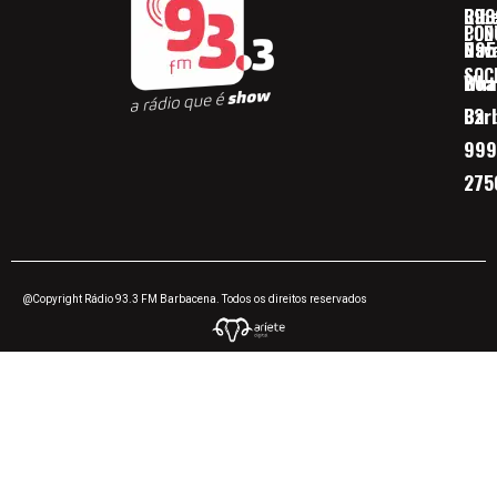
Ribe
393
CON
POD
Nav
095
SOC
Boa 
Wha
Bar
32
999
275
@Copyright Rádio 93.3 FM Barbacena. Todos os direitos reservados