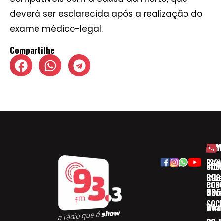
deverá ser esclarecida após a realização do
exame médico-legal.
Compartilhe
HOM
ESP
Rua
(32)
SOB
CID
Ribe
393
CON
POD
Nav
095
SOC
Boa 
Wha