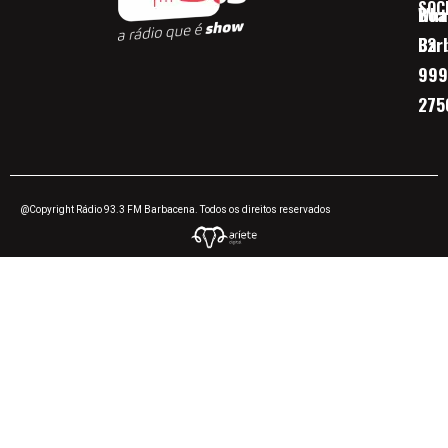
SOC
Boa 
Wha
Bar
32
999
275
@Copyright Rádio 93.3 FM Barbacena. Todos os direitos reservados