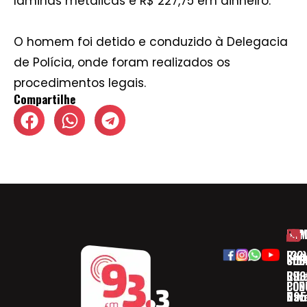
lâminas metálicas e R$ 227,75 em dinheiro.
O homem foi detido e conduzido à Delegacia
de Polícia, onde foram realizados os
procedimentos legais.
Compartilhe
HOM
ESP
Rua
(32)
SOB
CID
Ribe
393
CON
POD
Nav
095