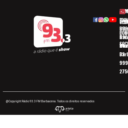
HOM
ESP
Rua
(32)
SOB
CID
Ribe
393
CON
POD
Nav
095
SOC
Boa 
Wha
Bar
32
999
275
@Copyright Rádio 93.3 FM Barbacena. Todos os direitos reservados