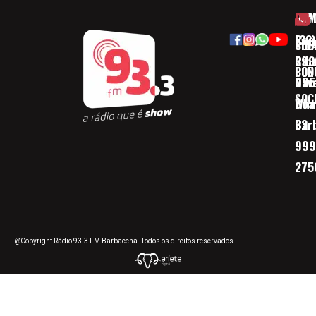
HOM
ESP
Rua
(32)
SOB
CID
Ribe
393
CON
POD
Nav
095
SOC
Boa 
Wha
Bar
32
999
275
@Copyright Rádio 93.3 FM Barbacena. Todos os direitos reservados