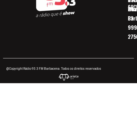
SOC
Boa 
Wha
Bar
32
999
275
@Copyright Rádio 93.3 FM Barbacena. Todos os direitos reservados