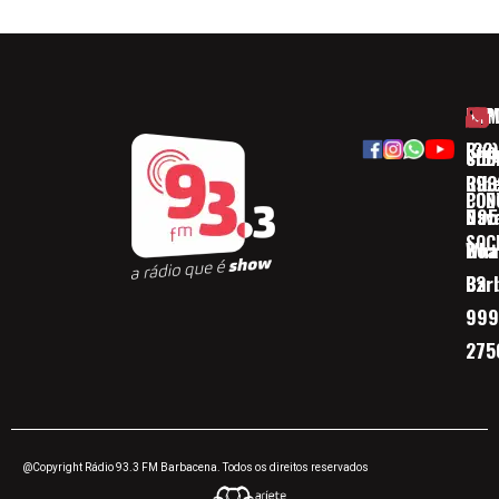
HOM
ESP
Rua
(32)
SOB
CID
Ribe
393
CON
POD
Nav
095
SOC
Boa 
Wha
Bar
32
999
275
@Copyright Rádio 93.3 FM Barbacena. Todos os direitos reservados