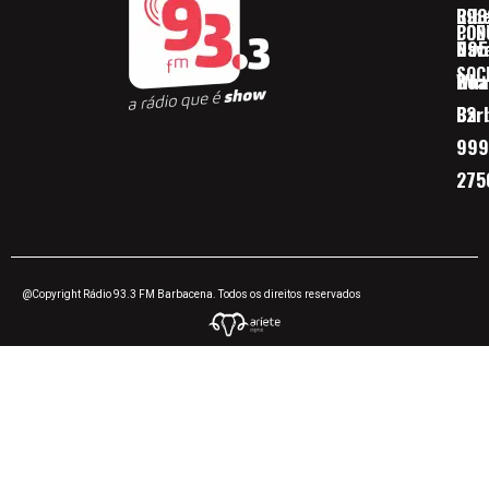
Ribe
393
CON
POD
Nav
095
SOC
Boa 
Wha
Bar
32
999
275
@Copyright Rádio 93.3 FM Barbacena. Todos os direitos reservados