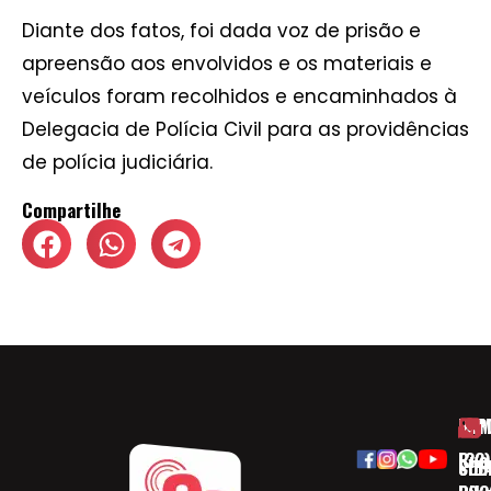
Diante dos fatos, foi dada voz de prisão e
apreensão aos envolvidos e os materiais e
veículos foram recolhidos e encaminhados à
Delegacia de Polícia Civil para as providências
de polícia judiciária.
Compartilhe
HOM
ESP
Rua
(32)
SOB
CID