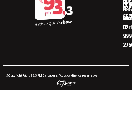
Ribe
393
CON
POD
Nav
095
SOC
Boa 
Wha
Bar
32
999
275
@Copyright Rádio 93.3 FM Barbacena. Todos os direitos reservados