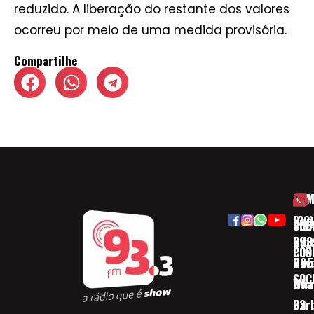
reduzido. A liberação do restante dos valores
ocorreu por meio de uma medida provisória.
Compartilhe
HOM
ESP
Rua
(32)
SOB
CID
Ribe
393
CON
POD
Nav
095
SOC
Boa 
Wha
Bar
32