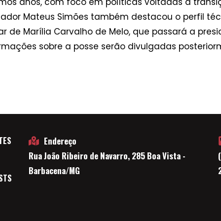
mos anos, com foco em políticas voltadas à transi
ador Mateus Simões também destacou o perfil técn
ar de Marília Carvalho de Melo, que passará a pre
ormações sobre a posse serão divulgadas posterior
TES
Endereço
Rua João Ribeiro de Navarro, 285 Boa Vista -
E
Barbacena/MG
STS