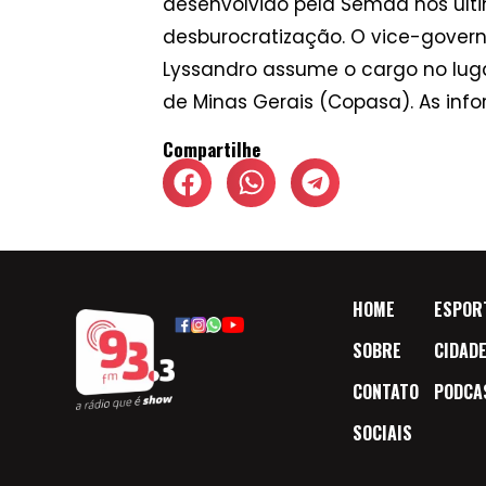
desenvolvido pela Semad nos últi
desburocratização. O vice-govern
Lyssandro assume o cargo no lug
de Minas Gerais (Copasa). As inf
Compartilhe
HOME
ESPOR
SOBRE
CIDAD
CONTATO
PODCA
SOCIAIS