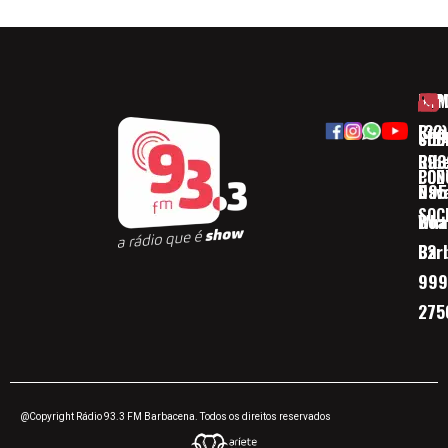
HOM
ESP
Rua
(32)
SOB
CID
Ribe
393
CON
POD
Nav
095
SOC
Boa 
Wha
Bar
32
999
275
@Copyright Rádio 93.3 FM Barbacena. Todos os direitos reservados