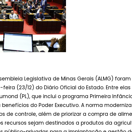
ssembleia Legislativa de Minas Gerais (ALMG) fora
eira (23/12) do Diário Oficial do Estado. Entre elas
umond (PL), que inclui o programa Primeira Infância
u benefícios do Poder Executivo. A norma moderniz
s de controle, além de priorizar a compra de alim
s recursos sejam destinados a produtos da agricult
as público-privadas para a implantação e gestão de