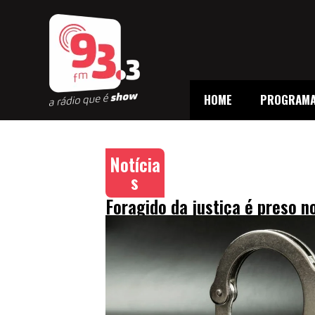
HOME
PROGRAM
Notícia
s
Foragido da justiça é preso 