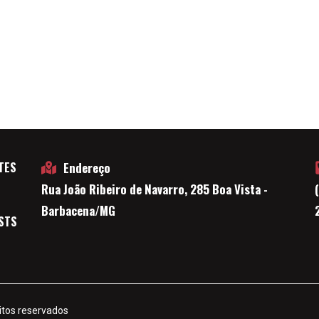
TES
Endereço
Rua João Ribeiro de Navarro, 285 Boa Vista -
E
Barbacena/MG
STS
itos reservados