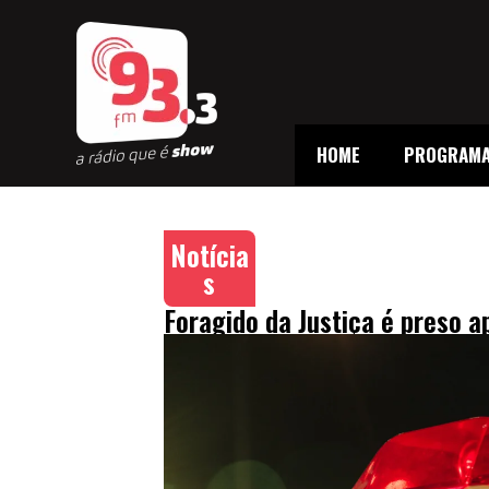
HOME
PROGRAM
Notícia
s
Foragido da Justiça é preso 