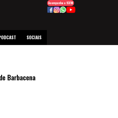
Acompanhe a 93FM
PODCAST
SOCIAIS
o de Barbacena