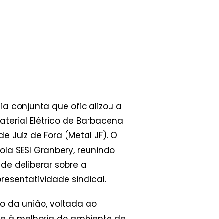
a conjunta que oficializou a
aterial Elétrico de Barbacena
e Juiz de Fora (Metal JF). O
la SESI Granbery, reunindo
de deliberar sobre a
presentatividade sindical.
o da união, voltada ao
s e à melhoria do ambiente de