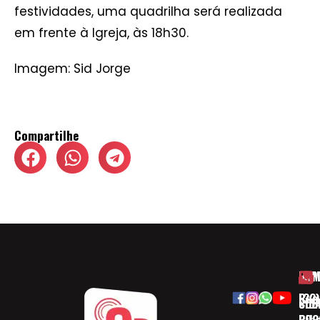
festividades, uma quadrilha será realizada
em frente à Igreja, às 18h30.
Imagem: Sid Jorge
Compartilhe
HOM
ESP
Rua
(32)
SOB
CID
Ribe
393