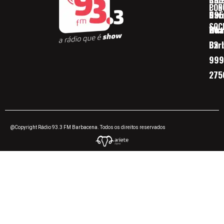
CON
POD
Nav
095
SOC
Boa 
Wha
Bar
32
999
275
@Copyright Rádio 93.3 FM Barbacena. Todos os direitos reservados