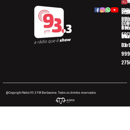
HOM
ESP
Rua
(32)
SOB
CID
Ribe
393
CON
POD
Nav
095
SOC
Boa 
Wha
Bar
32
999
275
@Copyright Rádio 93.3 FM Barbacena. Todos os direitos reservados