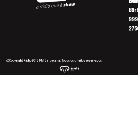
Boa 
Wha
Bar
32
999
275
@Copyright Rádio 93.3 FM Barbacena. Todos os direitos reservados