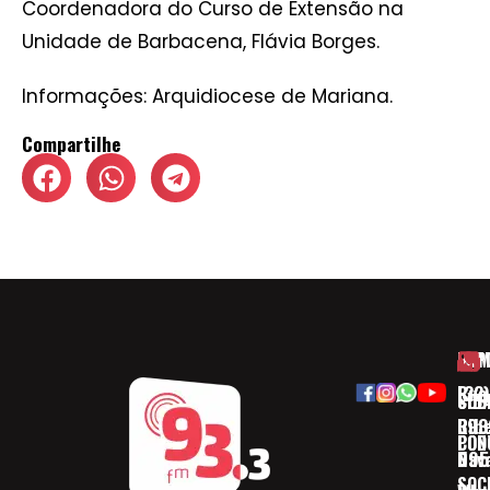
Coordenadora do Curso de Extensão na
Unidade de Barbacena, Flávia Borges.
Informações: Arquidiocese de Mariana.
Compartilhe
HOM
ESP
Rua
(32)
SOB
CID
Ribe
393
CON
POD
Nav
095
SOC