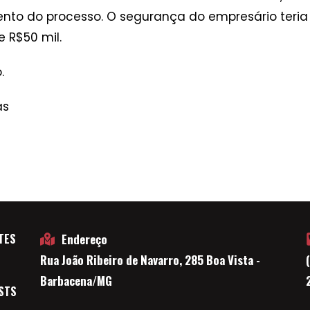
ento do processo. O segurança do empresário teria 
 R$50 mil.
o.
as
TES
Endereço
Rua João Ribeiro de Navarro, 285 Boa Vista -
E
Barbacena/MG
STS