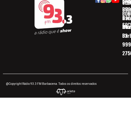
Rua
(32)
SOB
CID
Ribe
393
CON
POD
Nav
095
SOC
Boa 
Wha
Bar
32
999
275
@Copyright Rádio 93.3 FM Barbacena. Todos os direitos reservados