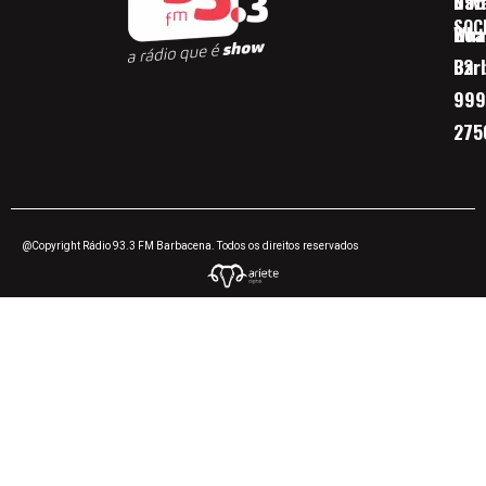
Nav
095
SOC
Boa 
Wha
Bar
32
999
275
@Copyright Rádio 93.3 FM Barbacena. Todos os direitos reservados