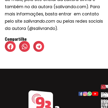
também no da autora (salivando.com). Para
mais informações, basta entrar em contato
pelo site
salivrando.com
ou pelas redes sociais
da autora (@salivrando).
Compartilhe
HOM
ESP
Rua
(32)
SOB
CID
Ribe
393
CON
POD