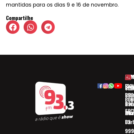
mantidas para os dias 9 e 16 de novembro.
Compartilhe
HOM
ESP
Rua
(32)
SOB
CID
Ribe
393
CON
POD
Nav
095
SOC
Boa 
Wha
Bar
32
999