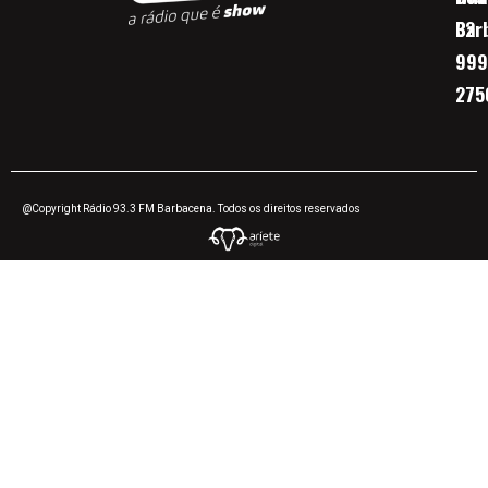
Bar
32
999
275
@Copyright Rádio 93.3 FM Barbacena. Todos os direitos reservados