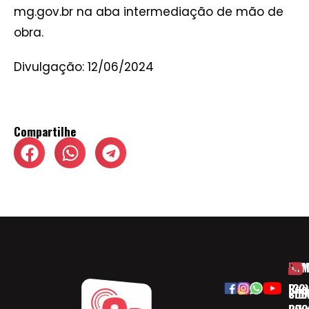
mg.gov.br na aba intermediação de mão de
obra.
Divulgação: 12/06/2024
Compartilhe
HOM
ESP
Rua
(32)
SOB
CID