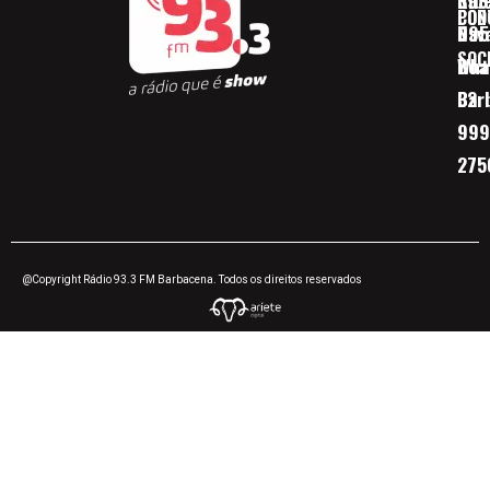
Ribe
393
CON
POD
Nav
095
SOC
Boa 
Wha
Bar
32
999
275
@Copyright Rádio 93.3 FM Barbacena. Todos os direitos reservados