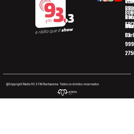
SOB
CID
Ribe
393
CON
POD
Nav
095
SOC
Boa 
Wha
Bar
32
999
275
@Copyright Rádio 93.3 FM Barbacena. Todos os direitos reservados