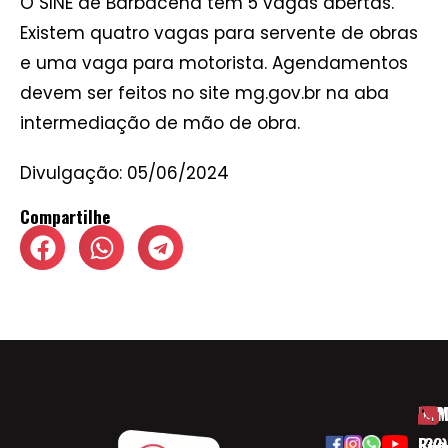
O SINE de Barbacena tem 5 vagas abertas.
Existem quatro vagas para servente de obras
e uma vaga para motorista. Agendamentos
devem ser feitos no site mg.gov.br na aba
intermediação de mão de obra.
Divulgação: 05/06/2024
Compartilhe
HOM
ESP
Rua
(32)