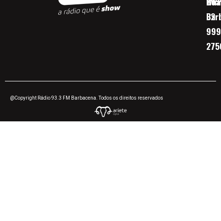
Boa 
Wha
Bar
32
999
275
@Copyright Rádio 93.3 FM Barbacena. Todos os direitos reservados