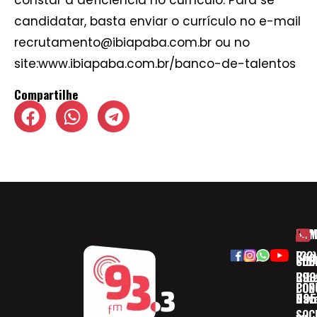
constar a deficiência no currículo. Para se
candidatar, basta enviar o currículo no e-mail
recrutamento@ibiapaba.com.br ou no
site:www.ibiapaba.com.br/banco-de-talentos
Compartilhe
HOM
ESP
Rua
(32)
SOB
CID
Ribe
393
CON
POD
Nav
095
SOC