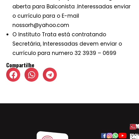
aberta para Balconista .Interessadas enviar
o currículo para o E-mail
nossorh@yahoo.com
O Instituto Trata está contratando
Secretária, Interessadas devem enviar o
currículo para numero 32 3939 – 0699
Compartilhe
HOM
ESP
Rua
(32)
SOB
CID