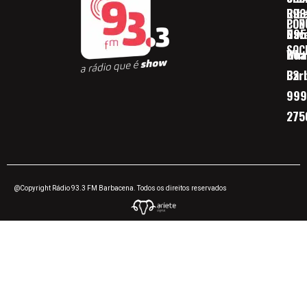
Ribe
393
CON
POD
Nav
095
SOC
Boa 
Wha
Bar
32
999
275
@Copyright Rádio 93.3 FM Barbacena. Todos os direitos reservados