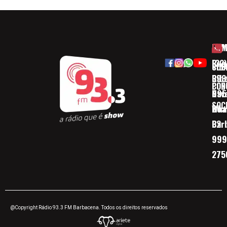
HOM
ESP
Rua
(32)
SOB
CID
Ribe
393
CON
POD
Nav
095
SOC
Boa 
Wha
Bar
32
999
275
@Copyright Rádio 93.3 FM Barbacena. Todos os direitos reservados