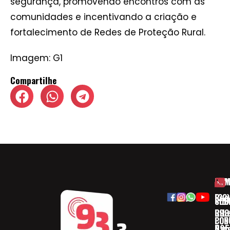
segurança, promovendo encontros com as
comunidades e incentivando a criação e
fortalecimento de Redes de Proteção Rural.
Imagem: G1
Compartilhe
HOM
ESP
Rua
(32)
SOB
CID
Ribe
393
CON
POD
Nav
095