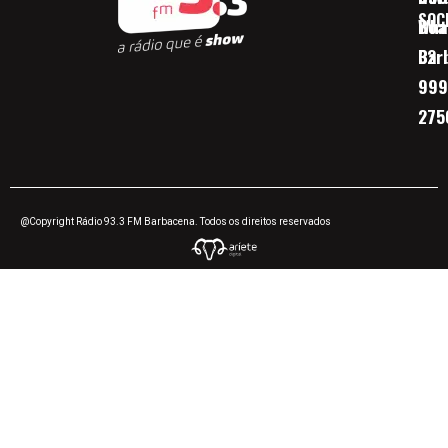
SOC
Boa 
Wha
Bar
32
999
275
@Copyright Rádio 93.3 FM Barbacena. Todos os direitos reservados